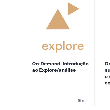
On-Demand: Introdução
On
ao Explore/análise
su
e 
co
15 min