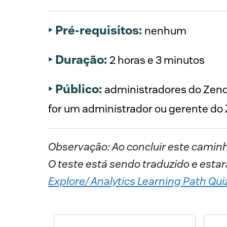
‣ Pré-requisitos:
nenhum 
‣ Duração:
2 horas e 3 minutos 
‣ Público:
administradores do Zend
Observação: Ao concluir este camin
O teste está sendo traduzido e estar
Explore/ Analytics Learning Path Qui