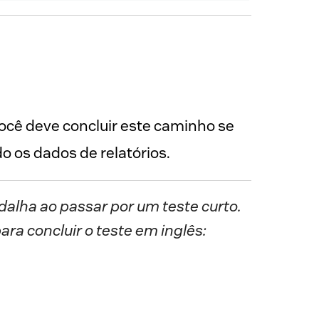
cê deve concluir este caminho se 
for um administrador ou gerente do Zendesk que deseja compreender e agir usando os dados de relatórios. 
alha ao passar por um teste curto.
ara concluir o teste em inglês: