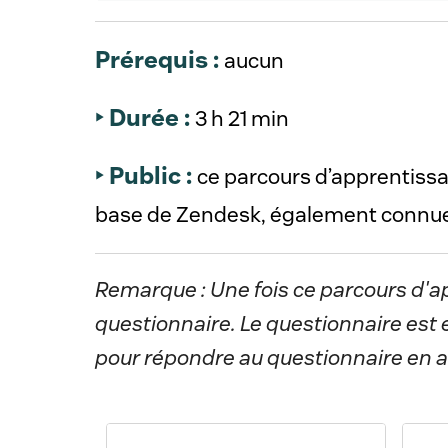
Prérequis :
aucun 
‣ Durée :
3 h 21 min
‣ Public :
ce parcours d’apprentissag
Remarque : Une fois ce parcours d'a
questionnaire. Le questionnaire est e
pour répondre au questionnaire en a