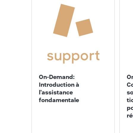
On-Demand:
O
Introduction à
Co
l’assistance
so
fondamentale
ti
po
ré