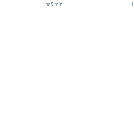
1 hr 5 min
1