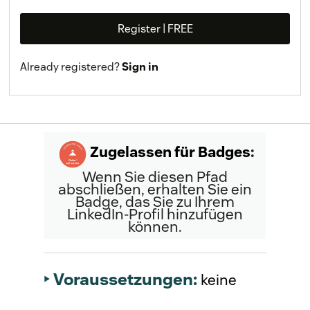
Register | FREE
Already registered?
Sign in
Zugelassen für Badges
:
Wenn Sie diesen Pfad
abschließen, erhalten Sie ein
Badge, das Sie zu Ihrem
LinkedIn-Profil hinzufügen
können.
‣ Voraussetzungen:
keine 